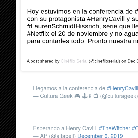
Hoy estuvimos en la conferencia de 
con su protagonista #HenryCavill y 
#LaurenSchmidtHissrich, serie que ll
#Netflix el 20 de noviembre y no ag
para contarles todo. Pronto nuestra no
A post shared by
Cinéfilo Serial
(@cinefiloserial) on
Dec 
Llegamos a la conferencia de
#HenryCavil
— Cultura Geek 🎮 🕹️📱📺 (@culturageek
Esperando a Henry Cavill.
#TheWitcher
#C
— AP (@altapeli)
December 6, 2019