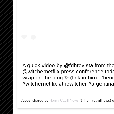
A quick video by @fdhrevista from th
@witchernetflix press conference tod
wrap on the blog ✨ (link in bio). #henr
#witchernetflix #thewitcher #argentin
A post shared by
Henry Cavill News
(@henrycavillnews) 