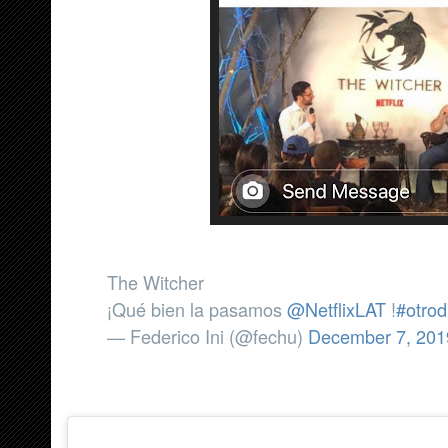
The Witcher
¡Qué bien la pasamos
@NetflixLAT
!
#otrod
— Federico Ini (@fechu)
December 7, 201