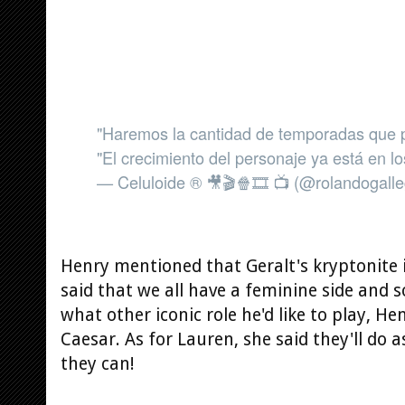
"Haremos la cantidad de temporadas que 
"El crecimiento del personaje ya está en l
— Celuloide ® 🎥🎬🍿🎞️ 📺 (@rolandogall
Henry mentioned that Geralt's kryptonite is 
said that we all have a feminine side and 
what other iconic role he'd like to play, H
Caesar. As for Lauren, she said they'll do
they can!