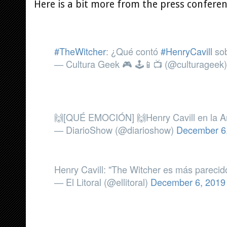
Here is a bit more from the press conferen
#TheWitcher
: ¿Qué contó
#HenryCavill
sob
— Cultura Geek 🎮 🕹️📱📺 (@culturageek
🙌[QUÉ EMOCIÓN] 🙌Henry Cavill en la A
— DiarioShow (@diarioshow)
December 6
Henry Cavill: "The Witcher es más parecid
— El Litoral (@ellitoral)
December 6, 2019