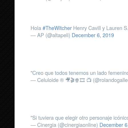
Hola
#TheWitcher
Henry Cavill y Lauren S.
— AP (@altapeli)
December 6, 2019
"Creo que todos tenemos un lado femenino,
— Celuloide ® 🎥🎬🍿🎞️ 📺 (@rolandogall
"Si tuviera que elegir otro personaje icónic
— Cinergia (@cinergiaonline)
December 6