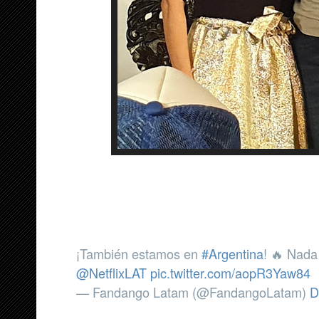
¡También estamos en
#Argentina
! 🔥 Nad
@NetflixLAT
pic.twitter.com/aopR3Yaw84
— Fandango Latam (@FandangoLatam)
D