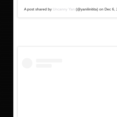
A post shared by
Uncanny Yan
(@yanilinitita) on
Dec 6,